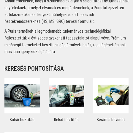
Annak érdekében, hogy a szakemberek olyan szolgáltatást nyújthassanak
ügyfeleiknek, amelyet elvárnak és megérdemelnek, a Puris kifejezetten
autókozmetikai és fényezőműhelyekre, a 21. századi
festékrendszerekhez (HS, MS, SRC) tervezi formuláit.
A Puris termékeit a legmodernebb tudományos technológiákkal
fejlesztettük ki évtizedes gyakorlati tapasztalatot alapul véve. Prémium
minőségű termékeket készítünk gépjárművek, hajók, repülőgépek és sok
más ipari igény kiszolgálására.
KERESÉS PONTOSÍTÁSA
Külső tisztítás
Belső tisztítás
Kerámia bevonat