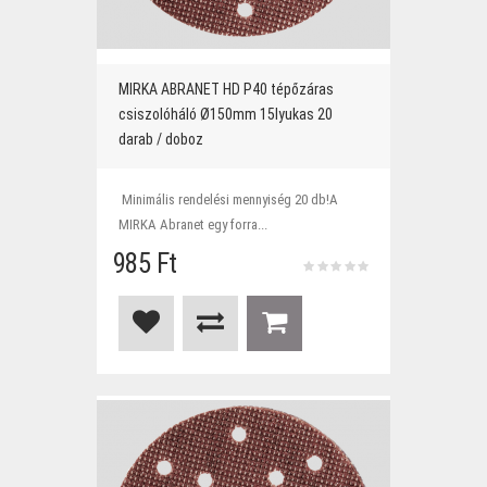
MIRKA ABRANET HD P40 tépőzáras
csiszolóháló Ø150mm 15lyukas 20
darab / doboz
Minimális rendelési mennyiség 20 db!A
MIRKA Abranet egy forra...
985 Ft