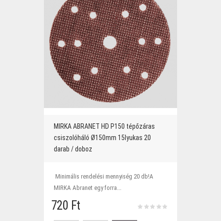
MIRKA ABRANET HD P150 tépőzáras
csiszolóháló Ø150mm 15lyukas 20
darab / doboz
Minimális rendelési mennyiség 20 db!A
MIRKA Abranet egy forra...
720 Ft