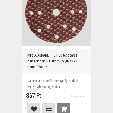
MIRKA ABRANET HD P60 tépőzáras
csiszolóháló Ø150mm 15lyukas 20
darab / doboz
Minimális rendelési mennyiség 20 db!A
MIRKA Abranet egy forra...
867 Ft