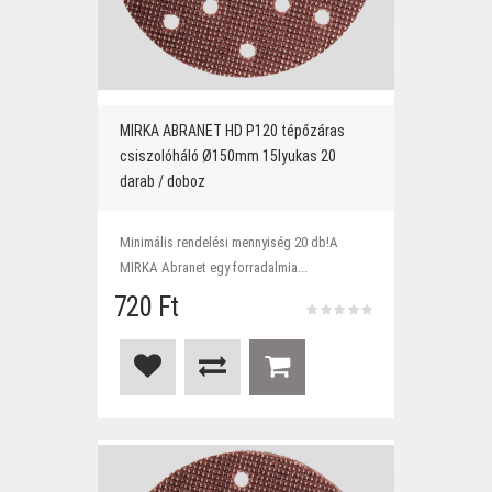
MIRKA ABRANET HD P120 tépőzáras
csiszolóháló Ø150mm 15lyukas 20
darab / doboz
Minimális rendelési mennyiség 20 db!A
MIRKA Abranet egy forradalmia...
720 Ft