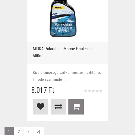
MIRKA Polarshine Marine Final Finish
500ml
Kiváló minőségű szilikon-mentes tisztító- és
finiselő szer minden f...
8.017 Ft
1
2
>
>|